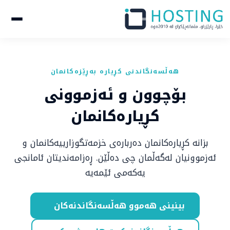
هەڵسەنگاندنی کڕیارە بەڕێزەکانمان
بۆچوون و ئەزموونی
کڕیارەکانمان
بزانە کڕیارەکانمان دەربارەی خزمەتگوزارییەکانمان و
ئەزموونیان لەگەڵمان چی دەڵێن. ڕەزامەندیتان ئامانجی
یەکەمی ئێمەیە
بینینی هەموو هەڵسەنگاندنەکان