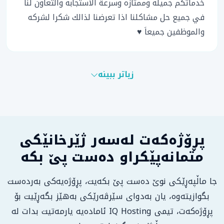
خدماتكم جميله وممتازه وسرعة الاستجابه والتعاون لنا
في جميع حل مشاكلنا اذا تعرضنا لذالك شكرا لشركه
والموظفين جميعاَ ♥
زیاتر ببینە
پڕۆژەکەت لەسەر ژێرخانێکی
متمانەپێکراو دەست پێ بکە
جا ماڵپەڕێکی نوێ دەست پێ بکەیت، پڕۆژەیەکی بەردەست
بگوازیتەوە، یان بەدوای سێرڤەرێکی بەهێز بگەڕێیت بۆ
پڕۆژەکەت، تیمی IQ Hosting ئامادەیە یارمەتیت بدات لە