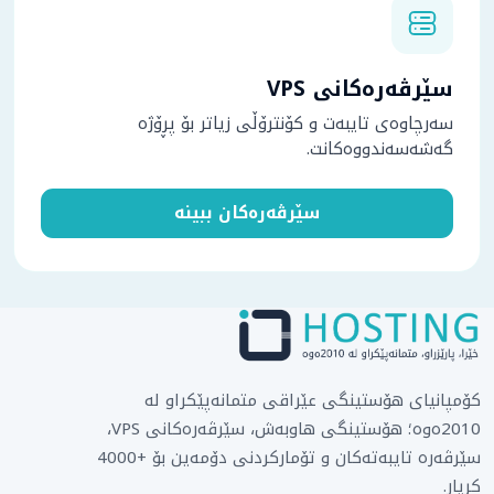
سێرڤەرەکانی VPS
سەرچاوەی تایبەت و کۆنترۆڵی زیاتر بۆ پڕۆژە
گەشەسەندووەکانت.
سێرڤەرەکان ببینە
کۆمپانیای هۆستینگی عێراقی متمانەپێکراو لە
2010ەوە؛ هۆستینگی هاوبەش، سێرڤەرەکانی VPS،
سێرڤەرە تایبەتەکان و تۆمارکردنی دۆمەین بۆ +4000
کڕیار.