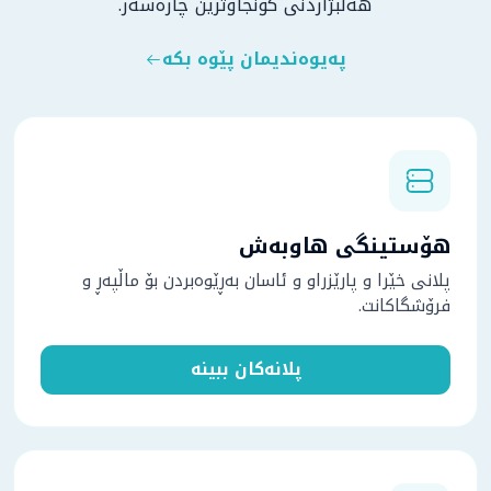
هەڵبژاردنی گونجاوترین چارەسەر.
پەیوەندیمان پێوە بکە
هۆستینگی هاوبەش
پلانی خێرا و پارێزراو و ئاسان بەڕێوەبردن بۆ ماڵپەڕ و
فرۆشگاکانت.
پلانەکان ببینە