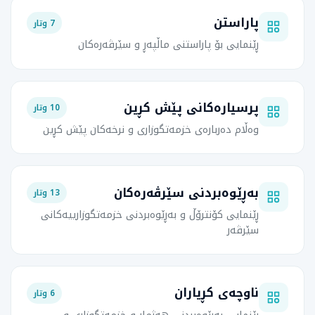
پاراستن
7 وتار
ڕێنمایی بۆ پاراستنی ماڵپەڕ و سێرڤەرەکان
پرسیارەکانی پێش کڕین
10 وتار
وەڵام دەربارەی خزمەتگوزاری و نرخەکان پێش کڕین
بەڕێوەبردنی سێرڤەرەکان
13 وتار
ڕێنمایی کۆنترۆڵ و بەڕێوەبردنی خزمەتگوزارییەکانی
سێرڤەر
ناوچەی کڕیاران
6 وتار