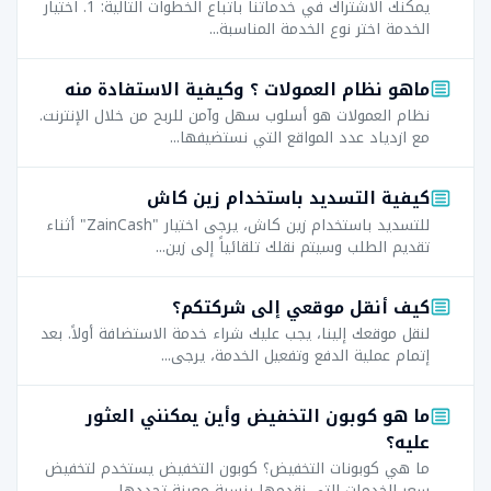
يمكنك الاشتراك في خدماتنا باتباع الخطوات التالية: 1. اختيار
الخدمة اختر نوع الخدمة المناسبة...
ماهو نظام العمولات ؟ وكيفية الاستفادة منه
نظام العمولات هو أسلوب سهل وآمن للربح من خلال الإنترنت.
مع ازدياد عدد المواقع التي نستضيفها...
كيفية التسديد باستخدام زين كاش
للتسديد باستخدام زين كاش، يرجى اختيار "ZainCash" أثناء
تقديم الطلب وسيتم نقلك تلقائياً إلى زين...
كيف أنقل موقعي إلى شركتكم؟
لنقل موقعك إلينا، يجب عليك شراء خدمة الاستضافة أولاً. بعد
إتمام عملية الدفع وتفعيل الخدمة، يرجى...
ما هو كوبون التخفيض وأين يمكنني العثور
عليه؟
ما هي كوبونات التخفيض؟ كوبون التخفيض يستخدم لتخفيض
سعر الخدمات التي نقدمها بنسبة معينة تحددها...