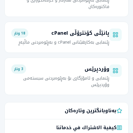
ڕێنمایی بەڕێوەبردنی هەژمار و خزمەتگوزاری و
فاکتورەکان
پانێڵی کۆنترۆڵی cPanel
18 وتار
ڕێنمایی بەکارهێنانی cPanel و بەڕێوەبردنی ماڵپەڕ
وۆردپرێس
3 وتار
ڕێنمایی و ئامۆژگاری بۆ بەڕێوەبردنی سیستەمی
وۆردپرێس
بەناوبانگترین وتارەکان
كيفية الاشتراك في خدماتنا