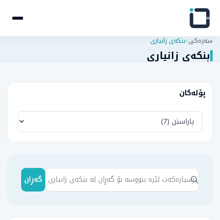
سەرەکی
بنکەی زانیاری
بنکەی زانیاری
پۆلەکان
گەڕان