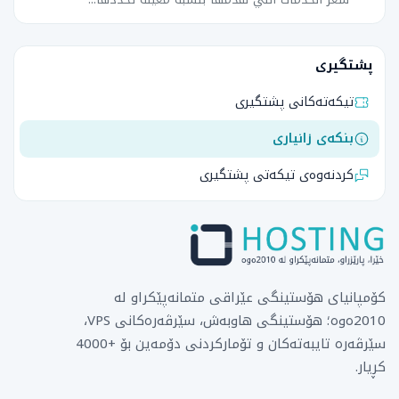
پشتگیری
تیکەتەکانی پشتگیری
بنکەی زانیاری
کردنەوەی تیکەتی پشتگیری
کۆمپانیای هۆستینگی عێراقی متمانەپێکراو لە
2010ەوە؛ هۆستینگی هاوبەش، سێرڤەرەکانی VPS،
سێرڤەرە تایبەتەکان و تۆمارکردنی دۆمەین بۆ +4000
کڕیار.