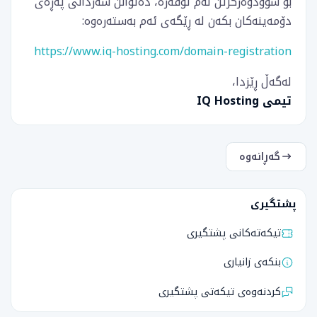
بۆ سوودوەرگرتن لەم ئۆفەرە، دەتوانن سەردانی پەڕەی
دۆمەینەکان بکەن لە ڕێگەی ئەم بەستەرەوە:
https://www.iq-hosting.com/domain-registration
لەگەڵ ڕێزدا،
تیمی IQ Hosting
گەڕانەوە
پشتگیری
تیکەتەکانی پشتگیری
بنکەی زانیاری
کردنەوەی تیکەتی پشتگیری