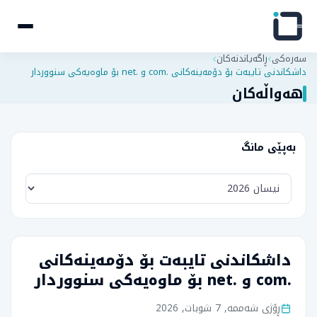
سەرەکی
ڕاگەیاندنەکان
داشکاندنی تایبەت بۆ دۆمەینەکانی .com و .net بۆ ماوەیەکی سنووردار
هەواڵەکان
بەپێی مانگ
داشکاندنی تایبەت بۆ دۆمەینەکانی
.com و .net بۆ ماوەیەکی سنووردار
ڕۆژی شەممە, 7 شوبات, 2026