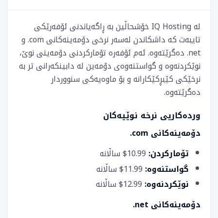
لە IQ Hosting خۆشحاڵین بە ڕاگەیاندنی ئۆفەرێکی
تایبەت کە داشکاندن لەسەر نرخی دۆمەینەکانی ‎.com و
‎.net دەگرێتەوە. ئەم ئۆفەرە تۆمارکردنی دۆمەینی نوێ،
نوێکردنەوە و گواستنەوەی دۆمەین لە دابینکەرانی تر بە
نرخێکی کێبڕکێکارانە و بۆ ماوەیەکی سنووردار
دەگرێتەوە.
وردەکاریی نرخە نوێیەکان
دۆمەینەکانی ‎.com
تۆمارکردن:
10.99$ ساڵانە
گواستنەوە:
11.99$ ساڵانە
نوێکردنەوە:
12.99$ ساڵانە
دۆمەینەکانی ‎.net