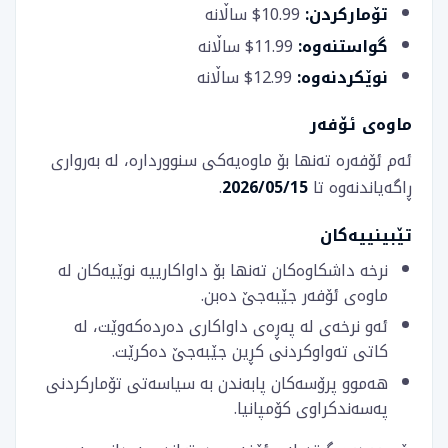
تۆمارکردن:
10.99$ ساڵانە
گواستنەوە:
11.99$ ساڵانە
نوێکردنەوە:
12.99$ ساڵانە
ماوەی ئۆفەر
ئەم ئۆفەرە تەنها بۆ ماوەیەکی سنووردارە، لە بەرواری
ڕاگەیاندنەوە تا
2026/05/15
.
تێبینییەکان
نرخە داشکاوەکان تەنها بۆ داواکارییە نوێیەکان لە
ماوەی ئۆفەر جێبەجێ دەبن.
ئەو نرخەی لە پەڕەی داواکاری دەردەکەوێت، لە
کاتی تەواوکردنی کڕین جێبەجێ دەکرێت.
هەموو پرۆسەکان پابەندن بە سیاسەتی تۆمارکردنی
پەسەندکراوی کۆمپانیا.