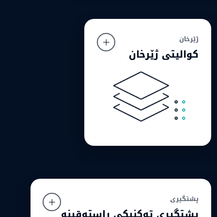
ژێرخان
ژێرخان
کوالیتی ژێرخان
کوالیتی ژێرخان
سێرڤەر یان سەنتەری داتا تەنها لەسەر بنەمای نرخ
هەڵنابژێرین، بەڵکو لەسەر بنەمای ئەدا و جێگیری و
متمانەپێکراوی.
پشتگیری
پشتگیری
پشتگیری تەکنیکی ڕاستەقینە
پشتگیری تەکنیکی ڕاستەقینە