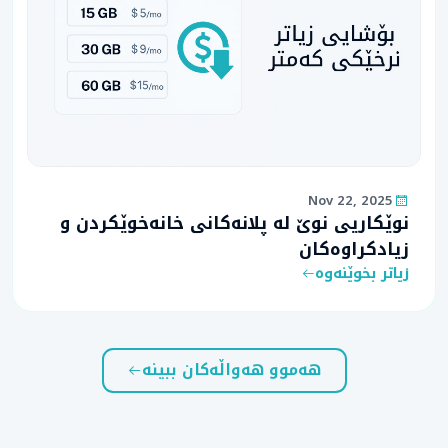
Nov 22, 2025
نوێکاریی نوێ لە پلانەکانی خانەخوێکردن و
زیادکراوەکان
زیاتر بخوێنەوە
هەموو هەواڵەکان ببینە