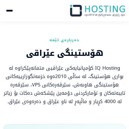
دەربارەی ئێمە
هۆستینگی عێراقی
IQ Hosting کۆمپانیایەکی عێراقیی متمانەپێکراوە لە
بواری هۆستینگ، لە ساڵی 2010ەوە خزمەتگوزارییەکانی
هۆستینگی هاوبەش، سێرڤەرەکانی VPS، سێرڤەرە
تایبەتەکان و تۆمارکردنی دۆمەین پێشکەش دەکات بۆ زیاتر
لە 4000 کڕیار و ماڵپەڕ لە ناو عێراق و دەرەوەی عێراق.