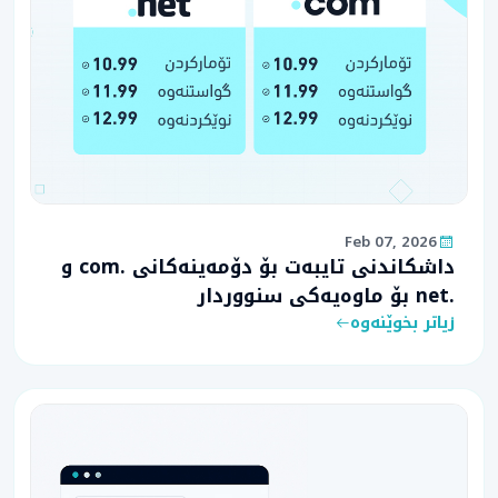
ابوالفضل التميمي
اني جداٍ ممنون الكم على الدعم الي قدمتوه .. الصراحة
ممتوقع اكو هيج خدمة بالعراق .. اتمنالكم التوفيق
والمزيد من النجاح..
Feb 07, 2026
داشکاندنی تایبەت بۆ دۆمەینەکانی .com و
جزء من الرد الي كتبته بتذاكر الدعم .. لان اعرف شلعت
.net بۆ ماوەیەکی سنووردار
كلوبهم بعدد تذ...
زیاتر بخوێنەوە