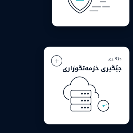
کارکردنمانە.
جێگیری
جێگیری
جێگیری خزمەتگوزاری
جێگیری خزمەتگوزاری
سەرکەوتنی هەر ماڵپەڕێک لە بەردەستبوونی بەردەوام و
خێرایی گەیشتنی میوانەکانەوە دەست پێ دەکات، بۆیە
پێش هەموو شتێک جەخت لەسەر متمانەپێکراوی
دەکەینەوە.