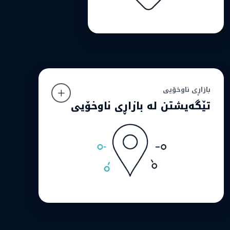
بازاڕی ناوخۆیی
بازاڕی ناوخۆیی
تێگەیشتن لە بازاڕی ناوخۆیی
تێگەیشتن لە بازاڕی ناوخۆیی
لە ئاستەنگەکانی کڕیاران لە عێراق و ناوچەکە تێدەگەین،
بەتایبەت لە ڕێگاکانی پارەدان، ئاسانی گەیشتن بە
خزمەتگوزارییە جیهانییەکان و پشتگیری بە زمانی گونجاو.