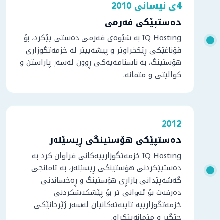
4ی نیسانی 2010
دەستپێکی فەرمی
IQ Hosting بە شێوەی فەرمی دەستی پێکرد، بۆ
قۆناغێکی ڕێکخراوتر و پیشەییتر لە خزمەتگوزاری
هۆستینگ، بە ناسنامەیەکی ڕوون لەسەر پاراستن و
کوالیتی و متمانە.
2012
دەستپێکی هۆستینگی ڕیسێلەر
IQ Hosting خزمەتگوزارییەکانی فراوان کرد بە
دەستپێکردنی هۆستینگی ڕیسێلەر، بە ئامانجی
گەشەپێدانی بازاڕی هۆستینگ و ڕەخساندنی
دەرفەت بۆ ئەوانی تر بۆ پێشکەشکردنی
خزمەتگوزارییە تایبەتەکانیان لەسەر ژێرخانێکی
جێگیر و متمانەپێکراو.