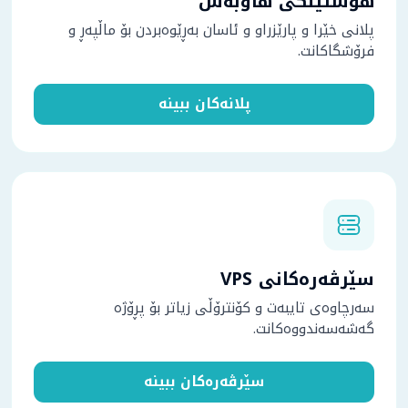
هۆستینگی هاوبەش
پلانی خێرا و پارێزراو و ئاسان بەڕێوەبردن بۆ ماڵپەڕ و
فرۆشگاکانت.
پلانەکان ببینە
سێرڤەرەکانی VPS
سەرچاوەی تایبەت و کۆنترۆڵی زیاتر بۆ پڕۆژە
گەشەسەندووەکانت.
سێرڤەرەکان ببینە