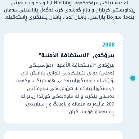
لە دەستپێکی بیرۆکەکەوە، IQ Hosting وردە وردە بەپێی
پێداویستی کڕیاران و بازاڕ گەشەی کرد، لەگەڵ پاراستنی هەمان
بنەما: سەرەتا پاراستن، پاشان ئەدا، پاشان پشتگیری ڕاستەقینە.
2008
بیرۆکەی "الاستضافة الأمنية"
بیرۆکەی "الاستضافة الأمنية" (هۆستینگی
ئەمنی) دوای تێبینیکردنی لاوازی پاراستن لای
زۆرێک لە خزمەتگوزارییەکانی هۆستینگ دەرکەوت.
خزمەتگوزارییەکە بە شێوەیەکی سەرەتایی
دەستی پێکرد، و لە ماوەیەکی کورتدا زیاتر لە
200 ماڵپەڕ بە متمانە و ناوبانگ و ڕاسپاردەی
ڕاستەوخۆ هۆست کران.