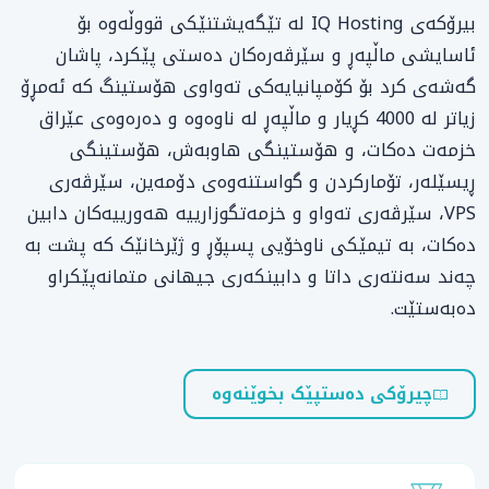
بیرۆکەی IQ Hosting لە تێگەیشتنێکی قووڵەوە بۆ
ئاسایشی ماڵپەڕ و سێرڤەرەکان دەستی پێکرد، پاشان
گەشەی کرد بۆ کۆمپانیایەکی تەواوی هۆستینگ کە ئەمڕۆ
زیاتر لە 4000 کڕیار و ماڵپەڕ لە ناوەوە و دەرەوەی عێراق
خزمەت دەکات، و هۆستینگی هاوبەش، هۆستینگی
ڕیسێلەر، تۆمارکردن و گواستنەوەی دۆمەین، سێرڤەری
VPS، سێرڤەری تەواو و خزمەتگوزارییە هەورییەکان دابین
دەکات، بە تیمێکی ناوخۆیی پسپۆڕ و ژێرخانێک کە پشت بە
چەند سەنتەری داتا و دابینکەری جیهانی متمانەپێکراو
دەبەستێت.
چیرۆکی دەستپێک بخوێنەوە