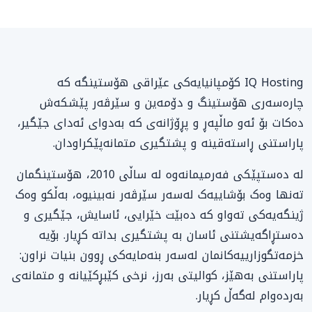
IQ Hosting کۆمپانیایەکی عێراقی هۆستینگە کە
چارەسەری هۆستینگ و دۆمەین و سێرڤەر پێشکەش
دەکات بۆ ئەو ماڵپەڕ و پڕۆژانەی کە بەدوای ئەدای جێگیر،
پاراستنی ڕاستەقینە و پشتگیری متمانەپێکراودان.
لە دەستپێکی فەرمیمانەوە لە ساڵی 2010، هۆستینگمان
تەنها وەک بۆشاییەک لەسەر سێرڤەر نەبینیوە، بەڵکو وەک
ژینگەیەکی تەواو کە دەبێت خێرایی، ئاسایش، جێگیری و
دەستڕاگەیشتنی ئاسان بە پشتگیری بداتە کڕیار. بۆیە
خزمەتگوزارییەکانمان لەسەر بنەمایەکی ڕوون بنیات نراون:
پاراستنی بەهێز، کوالیتی بەرز، نرخی کێبڕکێیانە و متمانەی
بەردەوام لەگەڵ کڕیار.