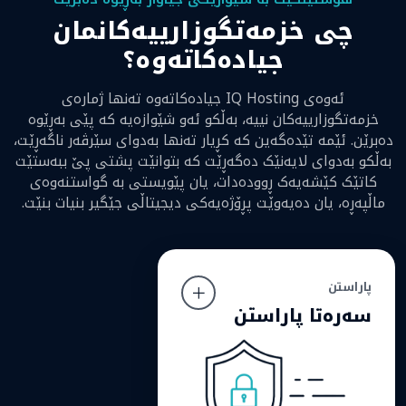
چی خزمەتگوزارییەکانمان
جیادەکاتەوە؟
ئەوەی IQ Hosting جیادەکاتەوە تەنها ژمارەی
خزمەتگوزارییەکان نییە، بەڵکو ئەو شێوازەیە کە پێی بەڕێوە
دەبرێن. ئێمە تێدەگەین کە کڕیار تەنها بەدوای سێرڤەر ناگەڕێت،
بەڵکو بەدوای لایەنێک دەگەڕێت کە بتوانێت پشتی پێ ببەستێت
کاتێک کێشەیەک ڕوودەدات، یان پێویستی بە گواستنەوەی
ماڵپەڕە، یان دەیەوێت پڕۆژەیەکی دیجیتاڵی جێگیر بنیات بنێت.
پاراستن
پاراستن
سەرەتا پاراستن
سەرەتا پاراستن
لەبەر ئەوەی ڕەگی کۆمپانیاکە لە ئاسایشی
سایبەرییەوە دەستی پێکردووە، پاراستنی ماڵپەڕ و
سێرڤەرەکان هێشتا بەشێکی بنەڕەتی شێوازی