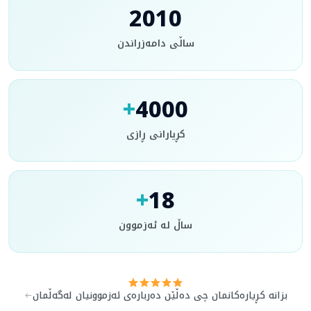
2010
ساڵی دامەزراندن
+
4000
کڕیارانی ڕازی
+
18
ساڵ لە ئەزموون
بزانە کڕیارەکانمان چی دەڵێن دەربارەی ئەزموونیان لەگەڵمان