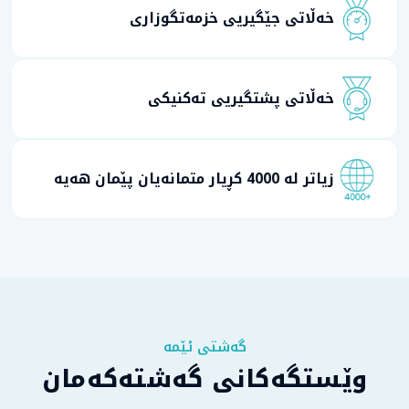
خەڵاتی جێگیریی خزمەتگوزاری
خەڵاتی پشتگیریی تەکنیکی
زیاتر لە 4000 کڕیار متمانەیان پێمان هەیە
گەشتی ئێمە
وێستگەکانی گەشتەکەمان