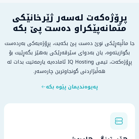
پڕۆژەکەت لەسەر ژێرخانێکی
متمانەپێکراو دەست پێ بکە
جا ماڵپەڕێکی نوێ دەست پێ بکەیت، پڕۆژەیەکی بەردەست
بگوازیتەوە، یان بەدوای سێرڤەرێکی بەهێز بگەڕێیت بۆ
پڕۆژەکەت، تیمی IQ Hosting ئامادەیە یارمەتیت بدات لە
هەڵبژاردنی گونجاوترین چارەسەر.
پەیوەندیمان پێوە بکە