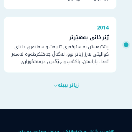
2014
ژێرخانی بەهێزتر
پشتبەستن بە سێرڤەری تایبەت و سەنتەری داتای
کوالیتی بەرز زیاتر بوو، لەگەڵ جەختکردنەوە لەسەر
ئەدا، پاراستن، باکئەپ و جێگیری خزمەتگوزاری.
زیاتر ببینە
هۆستینگێک بە شێوازێکی جیاواز بەڕێوە دەبرێت