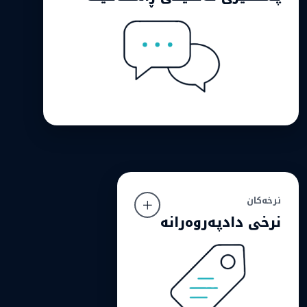
کڕیار پێویستی بە تیمێکە کە لە کێشەکە تێبگات و
بەدوایدا بچێت، نەک تەنها وەڵامی ئامادە. بۆیە پشت بە
تیمێکی پسپۆڕ دەبەستین کە چاودێری
خزمەتگوزارییەکان دەکات و کاتی پێویست یارمەتی
پێشکەش دەکات.
نرخەکان
نرخەکان
نرخی دادپەروەرانە
نرخی دادپەروەرانە
باوەڕمان وایە خزمەتگوزاری بەهێز دەبێت بە نرخی
کێبڕکێیانە بەردەست بێت، بەتایبەت لە بازاڕی عێراقی و
عەرەبیدا.