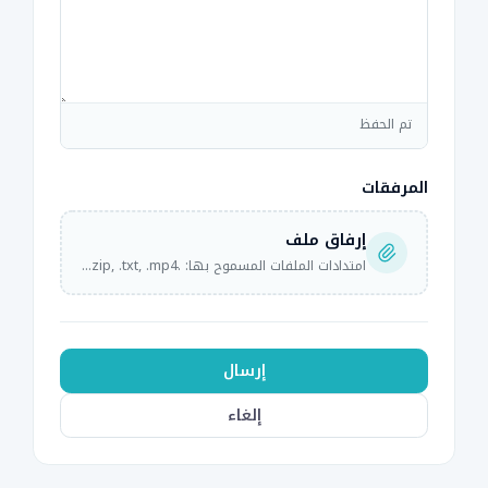
تم الحفظ
المرفقات
إرفاق ملف
امتدادات الملفات المسموح بها: .jpg, .gif, .png, .zip, .txt, .mp4 · أقصى حجم ملف: 1024MB
إرسال
إلغاء